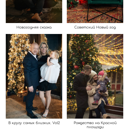
Новогодняя сказка
Советский Новый год
Рождество на Красной
В кругу самых близких. Vol2
площади