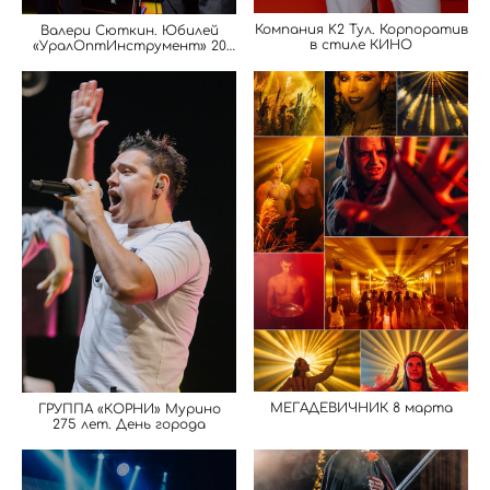
Компания K2 Тул. Корпоратив
Валери Сюткин. Юбилей
в стиле КИНО
«УралОптИнструмент» 20
лет
МЕГАДЕВИЧНИК 8 марта
ГРУППА «КОРНИ» Мурино
275 лет. День города